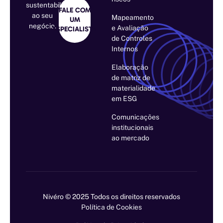
sustentabilidade
FALE COM
ao seu
Mapeamento
UM
negócio.
e Avaliação
ESPECIALISTA
de Controles
Internos
Elaboração
de matriz de
materialidade
em ESG
Comunicações
institucionais
ao mercado
Nivéro © 2025 Todos os direitos reservados
Política de Cookies