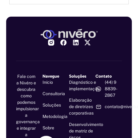
Navegue
Soluções
Contato
Fale com
Início
Diagnóstico e
(44) 9
a Nivéro e
implementação
8839-
descubra
Consultoria
2867
como
Elaboração
podemos
Soluções
de diretrizes
contato@nivero.
impulsionar
corporativas
a
Metodologia
governança
Desenvolvimento
Sobre
e integrar
de matriz de
a
riscos