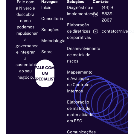
Navegue
Soluções
Contato
Fale com
Início
Diagnóstico e
(44) 9
a Nivéro e
implementação
8839-
descubra
Consultoria
2867
como
Elaboração
podemos
Soluções
de diretrizes
contato@nivero.
impulsionar
corporativas
a
Metodologia
governança
Desenvolvimento
Sobre
e integrar
de matriz de
a
riscos
sustentabilidade
FALE COM
ao seu
Mapeamento
UM
negócio.
e Avaliação
ESPECIALISTA
de Controles
Internos
Elaboração
de matriz de
materialidade
em ESG
Comunicações