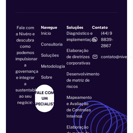
Navegue
Soluções
Contato
Fale com
Início
Diagnóstico e
(44) 9
a Nivéro e
implementação
8839-
descubra
Consultoria
2867
como
Elaboração
podemos
Soluções
de diretrizes
contato@nivero.
impulsionar
corporativas
a
Metodologia
governança
Desenvolvimento
Sobre
e integrar
de matriz de
a
riscos
sustentabilidade
FALE COM
ao seu
Mapeamento
UM
negócio.
e Avaliação
ESPECIALISTA
de Controles
Internos
Elaboração